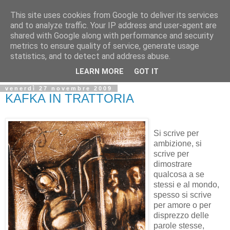
This site uses cookies from Google to deliver its services
and to analyze traffic. Your IP address and user-agent are
shared with Google along with performance and security
metrics to ensure quality of service, generate usage
statistics, and to detect and address abuse.
LEARN MORE
GOT IT
venerdì 27 novembre 2009
KAFKA IN TRATTORIA
Si scrive per
ambizione, si
scrive per
dimostrare
qualcosa a se
stessi e al mondo,
spesso si scrive
per amore o per
disprezzo delle
parole stesse,