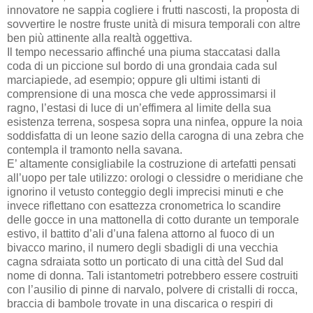
innovatore ne sappia cogliere i frutti nascosti, la proposta di
sovvertire le nostre fruste unità di misura temporali con altre
ben più attinente alla realtà oggettiva.
Il tempo necessario affinché una piuma staccatasi dalla
coda di un piccione sul bordo di una grondaia cada sul
marciapiede, ad esempio; oppure gli ultimi istanti di
comprensione di una mosca che vede approssimarsi il
ragno, l’estasi di luce di un’effimera al limite della sua
esistenza terrena, sospesa sopra una ninfea, oppure la noia
soddisfatta di un leone sazio della carogna di una zebra che
contempla il tramonto nella savana.
E’ altamente consigliabile la costruzione di artefatti pensati
all’uopo per tale utilizzo: orologi o clessidre o meridiane che
ignorino il vetusto conteggio degli imprecisi minuti e che
invece riflettano con esattezza cronometrica lo scandire
delle gocce in una mattonella di cotto durante un temporale
estivo, il battito d’ali d’una falena attorno al fuoco di un
bivacco marino, il numero degli sbadigli di una vecchia
cagna sdraiata sotto un porticato di una città del Sud dal
nome di donna. Tali istantometri potrebbero essere costruiti
con l’ausilio di pinne di narvalo, polvere di cristalli di rocca,
braccia di bambole trovate in una discarica o respiri di