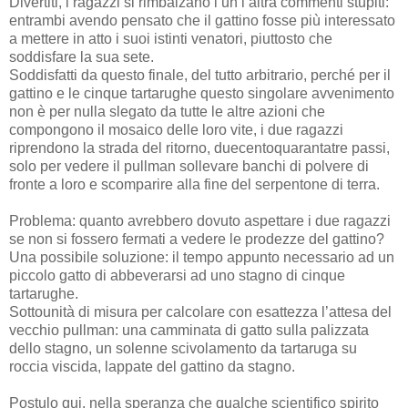
Divertiti, i ragazzi si rimbalzano l’un l’altra commenti stupiti:
entrambi avendo pensato che il gattino fosse più interessato
a mettere in atto i suoi istinti venatori, piuttosto che
soddisfare la sua sete.
Soddisfatti da questo finale, del tutto arbitrario, perché per il
gattino e le cinque tartarughe questo singolare avvenimento
non è per nulla slegato da tutte le altre azioni che
compongono il mosaico delle loro vite, i due ragazzi
riprendono la strada del ritorno, duecentoquarantatre passi,
solo per vedere il pullman sollevare banchi di polvere di
fronte a loro e scomparire alla fine del serpentone di terra.
Problema: quanto avrebbero dovuto aspettare i due ragazzi
se non si fossero fermati a vedere le prodezze del gattino?
Una possibile soluzione: il tempo appunto necessario ad un
piccolo gatto di abbeverarsi ad uno stagno di cinque
tartarughe.
Sottounità di misura per calcolare con esattezza l’attesa del
vecchio pullman: una camminata di gatto sulla palizzata
dello stagno, un solenne scivolamento da tartaruga su
roccia viscida, lappate del gattino da stagno.
Postulo qui, nella speranza che qualche scientifico spirito