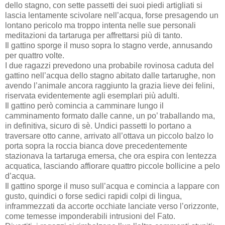
dello stagno, con sette passetti dei suoi piedi artigliati si
lascia lentamente scivolare nell’acqua, forse presagendo un
lontano pericolo ma troppo intenta nelle sue personali
meditazioni da tartaruga per affrettarsi più di tanto.
Il gattino sporge il muso sopra lo stagno verde, annusando
per quattro volte.
I due ragazzi prevedono una probabile rovinosa caduta del
gattino nell’acqua dello stagno abitato dalle tartarughe, non
avendo l’animale ancora raggiunto la grazia lieve dei felini,
riservata evidentemente agli esemplari più adulti.
Il gattino però comincia a camminare lungo il
camminamento formato dalle canne, un po’ traballando ma,
in definitiva, sicuro di sè. Undici passetti lo portano a
traversare otto canne, arrivato all’ottava un piccolo balzo lo
porta sopra la roccia bianca dove precedentemente
stazionava la tartaruga emersa, che ora espira con lentezza
acquatica, lasciando affiorare quattro piccole bollicine a pelo
d’acqua.
Il gattino sporge il muso sull’acqua e comincia a lappare con
gusto, quindici o forse sedici rapidi colpi di lingua,
inframmezzati da accorte occhiate lanciate verso l’orizzonte,
come temesse imponderabili intrusioni del Fato.