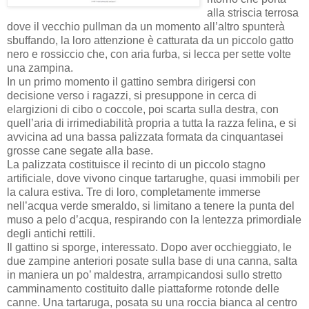
alla striscia terrosa
dove il vecchio pullman da un momento all’altro spunterà
sbuffando, la loro attenzione è catturata da un piccolo gatto
nero e rossiccio che, con aria furba, si lecca per sette volte
una zampina.
In un primo momento il gattino sembra dirigersi con
decisione verso i ragazzi, si presuppone in cerca di
elargizioni di cibo o coccole, poi scarta sulla destra, con
quell’aria di irrimediabilità propria a tutta la razza felina, e si
avvicina ad una bassa palizzata formata da cinquantasei
grosse cane segate alla base.
La palizzata costituisce il recinto di un piccolo stagno
artificiale, dove vivono cinque tartarughe, quasi immobili per
la calura estiva. Tre di loro, completamente immerse
nell’acqua verde smeraldo, si limitano a tenere la punta del
muso a pelo d’acqua, respirando con la lentezza primordiale
degli antichi rettili.
Il gattino si sporge, interessato. Dopo aver occhieggiato, le
due zampine anteriori posate sulla base di una canna, salta
in maniera un po’ maldestra, arrampicandosi sullo stretto
camminamento costituito dalle piattaforme rotonde delle
canne. Una tartaruga, posata su una roccia bianca al centro