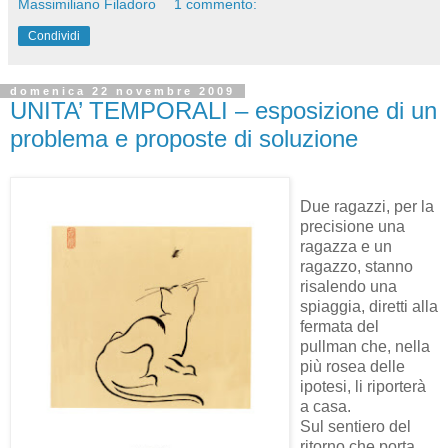
Massimiliano Filadoro
1 commento:
Condividi
domenica 22 novembre 2009
UNITA’ TEMPORALI – esposizione di un
problema e proposte di soluzione
Due ragazzi, per la
precisione una
ragazza e un
ragazzo, stanno
risalendo una
spiaggia, diretti alla
fermata del
pullman che, nella
più rosea delle
ipotesi, li riporterà
a casa.
Sul sentiero del
ritorno che porta