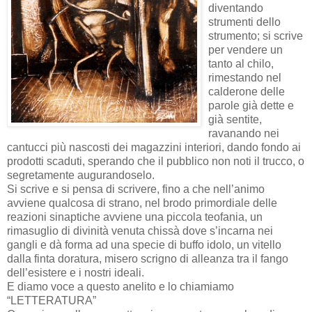
diventando
strumenti dello
strumento; si scrive
per vendere un
tanto al chilo,
rimestando nel
calderone delle
parole già dette e
già sentite,
ravanando nei
cantucci più nascosti dei magazzini interiori, dando fondo ai
prodotti scaduti, sperando che il pubblico non noti il trucco, o
segretamente augurandoselo.
Si scrive e si pensa di scrivere, fino a che nell’animo
avviene qualcosa di strano, nel brodo primordiale delle
reazioni sinaptiche avviene una piccola teofania, un
rimasuglio di divinità venuta chissà dove s’incarna nei
gangli e dà forma ad una specie di buffo idolo, un vitello
dalla finta doratura, misero scrigno di alleanza tra il fango
dell’esistere e i nostri ideali.
E diamo voce a questo anelito e lo chiamiamo
“LETTERATURA”