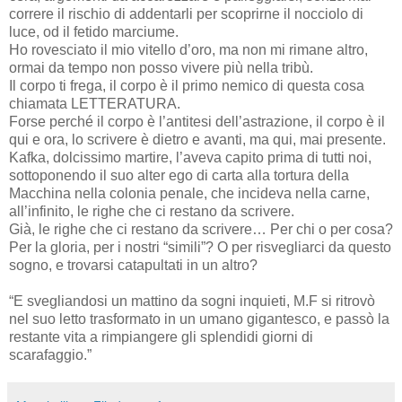
correre il rischio di addentarli per scoprirne il nocciolo di
luce, od il fetido marciume.
Ho rovesciato il mio vitello d’oro, ma non mi rimane altro,
ormai da tempo non posso vivere più nella tribù.
Il corpo ti frega, il corpo è il primo nemico di questa cosa
chiamata LETTERATURA.
Forse perché il corpo è l’antitesi dell’astrazione, il corpo è il
qui e ora, lo scrivere è dietro e avanti, ma qui, mai presente.
Kafka, dolcissimo martire, l’aveva capito prima di tutti noi,
sottoponendo il suo alter ego di carta alla tortura della
Macchina nella colonia penale, che incideva nella carne,
all’infinito, le righe che ci restano da scrivere.
Già, le righe che ci restano da scrivere… Per chi o per cosa?
Per la gloria, per i nostri “simili”? O per risvegliarci da questo
sogno, e trovarsi catapultati in un altro?
“E svegliandosi un mattino da sogni inquieti, M.F si ritrovò
nel suo letto trasformato in un umano gigantesco, e passò la
restante vita a rimpiangere gli splendidi giorni di
scarafaggio.”