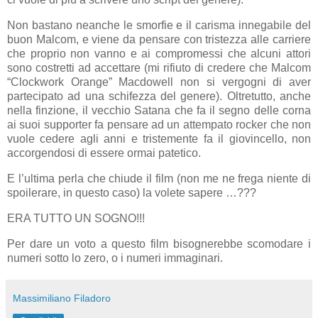
Non bastano neanche le smorfie e il carisma innegabile del
buon Malcom, e viene da pensare con tristezza alle carriere
che proprio non vanno e ai compromessi che alcuni attori
sono costretti ad accettare (mi rifiuto di credere che Malcom
“Clockwork Orange” Macdowell non si vergogni di aver
partecipato ad una schifezza del genere). Oltretutto, anche
nella finzione, il vecchio Satana che fa il segno delle corna
ai suoi supporter fa pensare ad un attempato rocker che non
vuole cedere agli anni e tristemente fa il giovincello, non
accorgendosi di essere ormai patetico.
E l’ultima perla che chiude il film (non me ne frega niente di
spoilerare, in questo caso) la volete sapere …???
ERA TUTTO UN SOGNO!!!
Per dare un voto a questo film bisognerebbe scomodare i
numeri sotto lo zero, o i numeri immaginari.
Massimiliano Filadoro