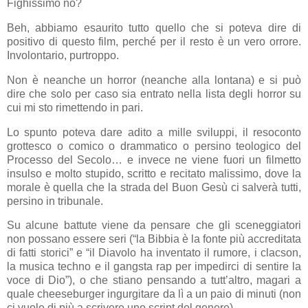
Fighissimo no?
Beh, abbiamo esaurito tutto quello che si poteva dire di
positivo di questo film, perché per il resto è un vero orrore.
Involontario, purtroppo.
Non è neanche un horror (neanche alla lontana) e si può
dire che solo per caso sia entrato nella lista degli horror su
cui mi sto rimettendo in pari.
Lo spunto poteva dare adito a mille sviluppi, il resoconto
grottesco o comico o drammatico o persino teologico del
Processo del Secolo… e invece ne viene fuori un filmetto
insulso e molto stupido, scritto e recitato malissimo, dove la
morale è quella che la strada del Buon Gesù ci salverà tutti,
persino in tribunale.
Su alcune battute viene da pensare che gli sceneggiatori
non possano essere seri (“la Bibbia è la fonte più accreditata
di fatti storici” e “il Diavolo ha inventato il rumore, i clacson,
la musica techno e il gangsta rap per impedirci di sentire la
voce di Dio”), o che stiano pensando a tutt’altro, magari a
quale cheeseburger ingurgitare da lì a un paio di minuti (non
ci vuole di più a scrivere uno script del genere).